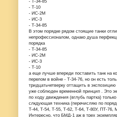
- Т-34-85
- Т-10
- ИС-2М
- ИС-3
- Т-34-85
В этом порядке рядом стоящие танки отли
непрофессионалом, однако душа перфекци
порядка
- Т-34-85
- ИС-2М
- ИС-3
- Т-10
а еще лучше впереди поставить танк на к
перелом в войне - Т-34-76, но он есть тол
тридцатьчетверку оттащить в экспозицию 
уже соблюден временной принцип . Это э
по ходу движдения (вглубь партка) только
слкдующая техника (перечисляю по порядк
Т-44, Т-54, Т-55, Т-62, Т-64, Т-80У, ПТ-76,
Интересно, что БМД-1 аж в трех экземпляр