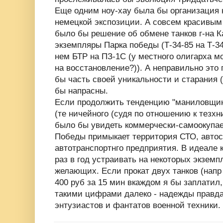
Еще одним ноу-хау была бы организация н
немецкой экспозиции. А совсем красивым 
было бы решение об обмене танков г-на 
экземпляры Парка победы (Т-34-85 на Т-3
нем БТР на ПЗ-1С (у местного олигарха м
на восстановление?)). А неправильно это 
бы часть своей уникальности и старания 
бы напрасны.
Если продолжить тенденцию "маниловщины
(те ничейного (судя по отношению к тезх
было бы увидеть коммерчески-самоокупае
Победы примыкает территория СТО, автост
автотранспортнго предприятия. В идеале 
раз в год устраивать на некоторых экземп
желающих. Если прокат двух танков (напр
400 руб за 15 мин вкаждом я бы заплатил,
такими цифрами далеко - надежды правда
энтузиастов и фантатов военной техники.