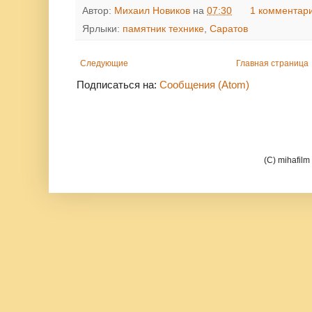
Автор:
Михаил Новиков
на
07:30
1 комментар
Ярлыки:
памятник технике
,
Саратов
Следующие
Главная страница
Подписаться на:
Сообщения (Atom)
(C) mihafil