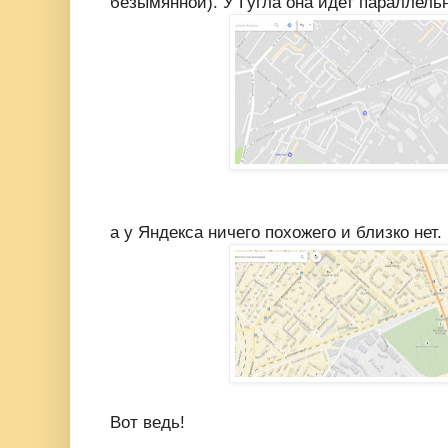
безымянной). У Гугла она идет параллель
а у Яндекса ничего похожего и близко нет.
Вот ведь!