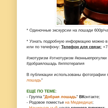
* Одиночные экскурсии на лошади 600р/ча
* Узнать подробную информацию можно в
или по телефону:
Телефон для связи:
+7-
#экотуризм #этнотуризм #конныепрогулки
#добраялошадь #иппотерапия
В публикации использованы фотографии г
лошадь
"
ЕЩЕ ПО ТЕМЕ
:
- Группа "
Добрая лошадь
"
ВК
онтакте;
- Родовое поместье
на Медведице
;
-
Национальный
центр
конного туризма
;