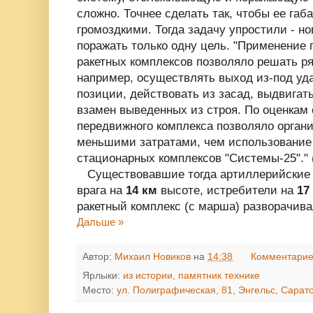
сложно. Точнее сделать так, чтобы ее га
громоздкими. Тогда задачу упростили - н
поражать только одну цель. "Применение
ракетных комплексов позволяло решать ря
например, осуществлять выход из-под уд
позиции, действовать из засад, выдвигат
взамен выведенных из строя. По оценкам
передвижного комплекса позволяло органи
меньшими затратами, чем использование
стационарных комплексов "Системы-25"." 
Существовавшие тогда артиллерийские
врага на
14 км
высоте, истребители на
17
ракетный комплекс (с марша) разворачив
Дальше »
Автор:
Михаил Новиков
на
14:38
Комментарие
Ярлыки:
из истории
,
памятник технике
Место:
ул. Полиграфическая, 81, Энгельс, Сарато