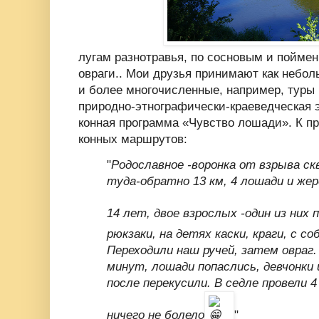
лугам разнотравья, по сосновым и поймен
овраги.. Мои друзья принимают как неболь
и более многочисленные, например, туры 
природно-этнографически-краеведческая э
конная программа «Чувство лошади». К пр
конных маршрутов:
"
Родославное -воронка от взрыва ск
туда-обратно 13 км, 4 лошади и жер
14 лет, двое взрослых -один из них 
рюкзаки, на детях каски, краги, с со
Переходили наш ручей, затем овраг.
минут, лошади попаслись, девчонки 
после перекусили. В седле провели 4 
ничего не болело
"