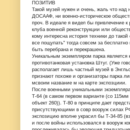
ПОЗИТИВ
Такой музей нужен и очень, жаль что над
ДОСААФ, ни военно-историческое обществ
проч. В идеале я видел бы привлечение к 
клуба военной реконструкции или общест
кому интересна история техники до такой 
все пощупать" тогда совсем за бесплатно 
быть перебрана и перекрашена.
Уникальным экземпляром парка является 
противотанковая установка Штуг. (Уже гов
располагает лишь частный музей в Энгльсе
признают похоже и организаторы парка ли
мсвоим название м на карте экспозциии.
После военными уникальными экземплярам
Т-64 (в самом первом варианте (со 115мм 
объект 260)). Т-80 в принципе дает предст
присутствующими в совр вооруж силах Р
экспозицию вполне украсил бы Т-34-85 (в
и после войны использовался в вооруж ко
прослеживалась бы эволюция тридцатьче