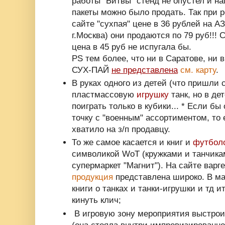
работы "Битвы" стенд не опустел и н
пакеты можно было продать. Так при 
сайте "сухпая" цене в 36 рублей на 
г.Москва) они продаются по 79 руб!!! 
цена в 45 руб не испугала бы.
PS тем более, что ни в Саратове, ни 
СУХ-ПАЙ
не представлена
см. карту
.
В руках одного из детей (что пришли 
пластмассовую
игрушку
танк, но в де
поиграть только в кубики... * Если б
точку с "военным" ассортиментом, то 
хватило на з/п продавцу.
То же самое касается и книг и
футболо
символикой WoT (кружками и танчикам
супермаркет "Магнит"). На сайте вар
продукция
представлена широко. В ма
книги о танках и танки-игрушки и тд и
кинуть клич;
В игровую зону мероприятия выстро