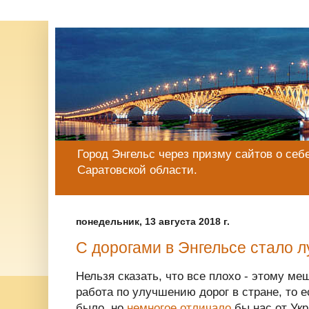
Город Энгельс через призму сайтов о себе
Саратовской области.
понедельник, 13 августа 2018 г.
С дорогами в Энгельсе стало 
Нельзя сказать, что все плохо - этому м
работа по улучшению дорог в стране, то е
было, но
немногое отличало
бы нас от Укр