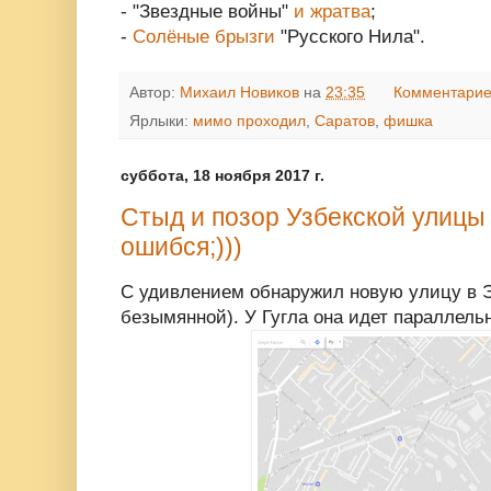
- "Звездные войны"
и жратва
;
-
Солёные брызги
"Русского Нила".
Автор:
Михаил Новиков
на
23:35
Комментарие
Ярлыки:
мимо проходил
,
Саратов
,
фишка
суббота, 18 ноября 2017 г.
Стыд и позор Узбекской улицы 
ошибся;)))
С удивлением обнаружил новую улицу в Э
безымянной). У Гугла она идет параллель