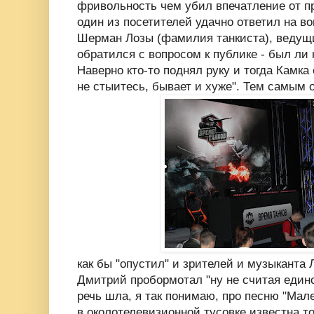
фривольность чем убил впечатление от пр
один из посетителей удачно ответил на во
Шерман Лозы (фамилия танкиста), ведущи
обратился с вопросом к публике - был ли 
Наверно кто-то поднял руку и тогда Камка 
не стыитесь, бывает и хуже". Тем самым 
как бы "опустил" и зрителей и музыканта 
Дмитрий пробормотал "ну не считая единс
речь шла, я так понимаю, про песню "Мале
в околотелевизионной тусовке известна тол