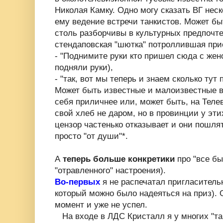
Николая Камку. Одно могу сказать ВГ нес
ему ведение встречи танкистов. Может бы
столь разборчивы в культурных предпочт
стендаповская "шютка" потроллившая пр
- "Поднимите руки кто пришел сюда с женой
подняли руки),
- "так, вот мы теперь и знаем сколько тут 
Может быть известные и малоизвестные 
себя приличнее или, может быть, на Теле
свой хлеб не даром, но в провинции у эт
цензор частенько отказывает и они пошлят
просто "от души"*.
А
теперь больше конкретики
про "все бы
"отравленного" настроения).
Во-первых
я не распечатал пригласитель
который можно было надеяться на приз).
момент и уже не успел.
На входе в ЛДС Кристалл я у многих "та