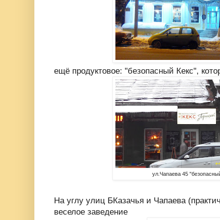
ещё продуктовое: "безопасный Кекс", кото
ул.Чапаева 45 "безопасный
На углу улиц БКазачья и Чапаева (практи
веселое заведение