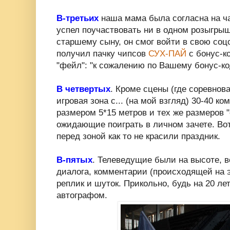
В-третьих
наша мама была согласна на час
успел поучаствовать ни в одном розыгры
старшему сыну, он смог войти в свою соцс
получил пачку чипсов
СУХ-ПАЙ
с бонус-ко
"фейл": "к сожалению по Вашему бонус-ко
В четвертых
. Кроме сцены (где соревнов
игровая зона с... (на мой взгляд) 30-40 к
размером 5*15 метров и тех же размеров 
ожидающие поиграть в личном зачете. Вот
перед зоной как то не красили праздник.
В-пятых
. Телеведущие были на высоте, в
диалога, комментарии (происходящей на э
реплик и шуток. Прикольно, будь на 20 ле
автографом.