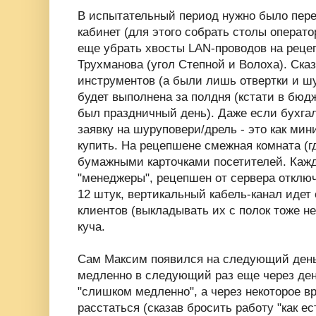
В испытательный период нужно было перен
кабинет (для этого собрать столы операт
еще убрать хвосты LAN-проводов на реце
Трухманова (угол Степной и Волоха). Сказ
инструментов (а были лишь отвертки и ш
будет выполнена за полдня (кстати в бюд
был праздничный день). Даже если бухга
заявку на шуруповери/дрель - это как ми
купить. На рецепшене смежная комната (гд
бумажными карточками посетителей. Каж
"менеджеры", рецепшен от сервера отклю
12 штук, вертикальный кабель-канал идет 
клиентов (выкладывать их с полок тоже н
куча.
Сам Максим появился на следующий день 
медленно в следующий раз еще через ден
"слишком медленно", а через некоторое в
расстаться (сказав бросить работу "как е