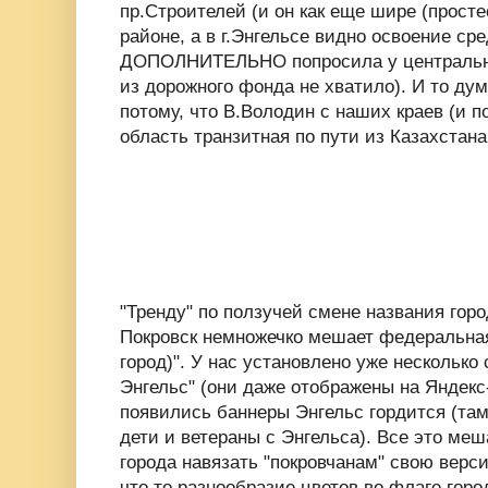
пр.Строителей (и он как еще шире (простео
районе, а в г.Энгельсе видно освоение ср
ДОПОЛНИТЕЛЬНО попросила у центрально
из дорожного фонда не хватило). И то ду
потому, что В.Володин с наших краев (и п
область транзитная по пути из Казахстана
"Тренду" по ползучей смене названия гор
Покровск немножечко мешает федеральна
город)". У нас установлено уже нескольк
Энгельс" (они даже отображены на Яндекс-
появились баннеры Энгельс гордится (та
дети и ветераны с Энгельса). Все это меш
города навязать "покровчанам" свою верс
что то разнообразие цветов во флаге горо