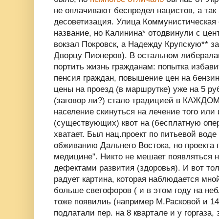
не оплачивают беспредел нацистов, а так
десоветизация. Улица Коммунистическая 
название, но Калинина* отодвинули с цен
вокзал Покровск, а Надежду Крупскую** з
Дворцу Пионеров). В остальном либерала
портить жизнь гражданам: попытка избавит
пенсия граждан, повышение цен на бензин
цены на проезд (в маршрутке) уже на 5 р
(заговор ли?) стало традицией в КАЖДОМ
население скинуться на лечение того или 
(существующих) квот на (бесплатную опе
хватает. Был нац.проект по питьевой воде
обживанию Дальнего Востока, но проек
медицине". Никто не мешает появляться 
дефектами развития (здоровья). И вот то
радует картина, которая наблюдается мной
больше светофоров ( и в этом году на не
тоже появилиь (например М.Расковой и 148
подлатали пер. на 8 квартале и у горгаза