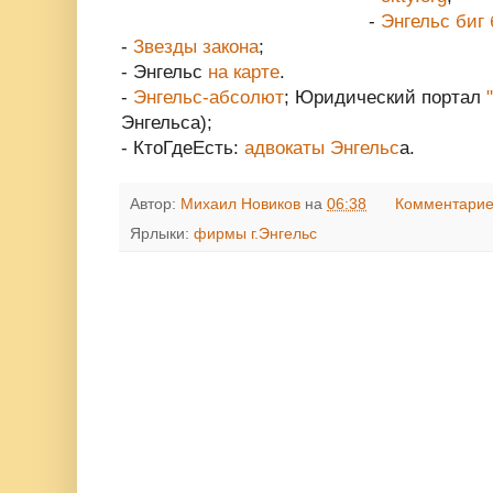
-
Энгельс биг 
-
Звезды закона
;
- Энгельс
на карте
.
-
Энгельс-абсолют
; Юридический портал
Энгельса);
- КтоГдеЕсть:
адвокаты Энгельс
а.
Автор:
Михаил Новиков
на
06:38
Комментарие
Ярлыки:
фирмы г.Энгельс