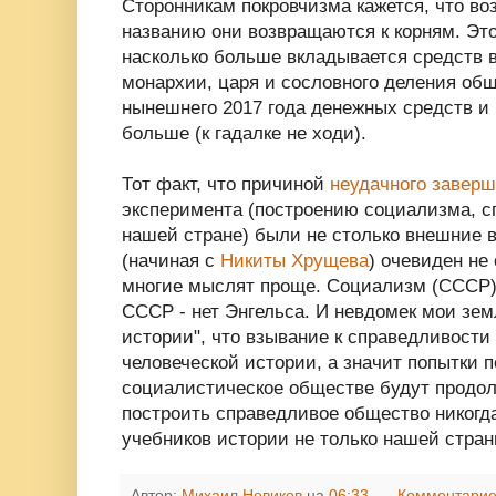
Сторонникам покровчизма кажется, что во
названию они возвращаются к корням. Эт
насколько больше вкладывается средств 
монархии, царя и сословного деления общ
нынешнего 2017 года денежных средств и
больше (к гадалке не ходи).
Тот факт, что причиной
неудачного завер
эксперимента (построению социализма, с
нашей стране) были не столько внешние в
(начиная с
Никиты Хрущева
) очевиден не
многие мыслят проще. Социализм (СССР) 
СССР - нет Энгельса. И невдомек мои зем
истории", что взывание к справедливости
человеческой истории, а значит попытки 
социалистическое обществе будут продол
построить справедливое общество никогд
учебников истории не только нашей страны
Автор:
Михаил Новиков
на
06:33
Комментарие