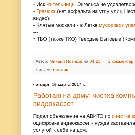
- Иск
жительницы
Энгельса не удовлетвор
-
Грязюка
(нет асфальта на углу улиц Нес
видео).
- Клятые москали - в Летке
мусоровоз упал
---
* ТБО (также ТКО) Твердые Бытовые (Ко
Автор:
Михаил Новиков
на
04:23
2 комментар
Ярлыки:
негатив
четверг, 16 марта 2017 г.
Работаю на дому: чистка комп
видеокассет
Подал объявление на АВИТО по
очистке 
оцифровке видеокассет - нужда заставил
услугой к себе на дом.