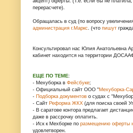
акцепт) оферты. (Т.е. если бы не платила,
перерасчете).
Обращалась в суд (по вопросу увеличени
администрация г.Маркс
. (что
пишут
гражда
Консультировал нас Юлия Анатольевна Ар
кабинет находится на территории ДОСААФа
ЕЩЕ ПО ТЕМЕ
:
- Мехуборка в
Фейсбуке
;
- Официальный сайт ООО "
Мехуборка-Са
-
Подборка документов
о судах с "Мехубор
- Сайт
Реформа ЖКХ
(для поиска своей У
- В саратове контора предлагает дистанци
даже в рассрочку оплатить.
- Иск к Мехборке по
размещению оферты н
удовлетворен.