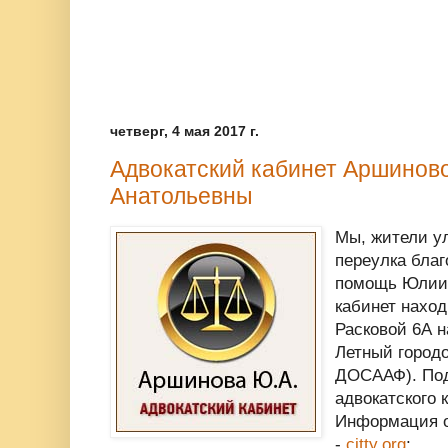
четверг, 4 мая 2017 г.
Адвокатский кабинет Аршинов
Анатольевны
Мы, жители ул
переулка бла
помощь Юлии 
кабинет наход
Расковой 6А 
Летный городо
ДОСААФ). По
адвокатского 
Информация о 
-
citty.org
;