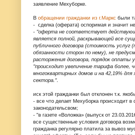
заявление Мехуборке.
В
обращении гражданки из г.Маркс
были та
- сделка (оферата) оспоримая и значит н
-
"
оферта не соответствует действующ
является полной, раскрывающей все су
публичного договора (стоимость услуг (
обязанности сторон по нему), не преду
расторжения договора, порядок оплаты у
"
происходит увеличение тарифа более, ч
многоквартирных домов и на 42,19% для
сектора.
"
.
иск этой гражданки был отклонен т.к. якоб
- все что делает Мехуборка происходит в 
законодательсвом;
- "
в газете «Воложка» (выпуск от 23.03.201
все существенные условия договора возме
гражданка регулярно платила за вывоз му