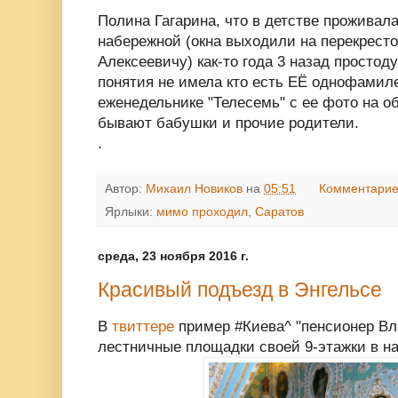
Полина Гагарина, что в детстве проживал
набережной (окна выходили на перекрест
Алексеевичу) как-то года 3 назад простод
понятия не имела кто есть ЕЁ однофамиле
еженедельнике "Телесемь" с ее фото на об
бывают бабушки и прочие родители.
.
Автор:
Михаил Новиков
на
05:51
Комментарие
Ярлыки:
мимо проходил
,
Саратов
среда, 23 ноября 2016 г.
Красивый подъезд в Энгельсе
В
твиттере
пример #Киева^ "пенсионер Вл
лестничные площадки своей 9-этажки в н