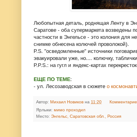
Любопытная деталь, роднящая Ленту в Эн
Саратове - оба супермаркета возведены по
частности в Энгельсе - это колония для 
снимке обнесена колючей проволокой).
P.S. "осведомленные" источники поговари
эвакуировали уже, но.... колючку, табличк
P.P.S.: на гугл и яндекс-картах перекресто
ЕЩЕ ПО ТЕМЕ
:
- ул. Лесозаводская в сюжете
о космонавти
Автор:
Михаил Новиков
на
11:20
Комментарие
Ярлыки:
мимо проходил
Место:
Энгельс, Саратовская обл., Россия