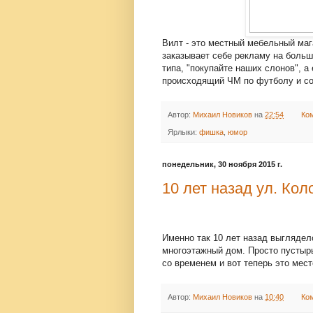
Вилт - это местный мебельный мага
заказывает себе рекламу на больши
типа, "покупайте наших слонов", 
происходящий ЧМ по футболу и соб
Автор:
Михаил Новиков
на
22:54
Ко
Ярлыки:
фишка
,
юмор
понедельник, 30 ноября 2015 г.
10 лет назад ул. Ко
Именно так 10 лет назад выглядел
многоэтажный дом. Просто пустырь
со временем и вот теперь это мест
Автор:
Михаил Новиков
на
10:40
Ко