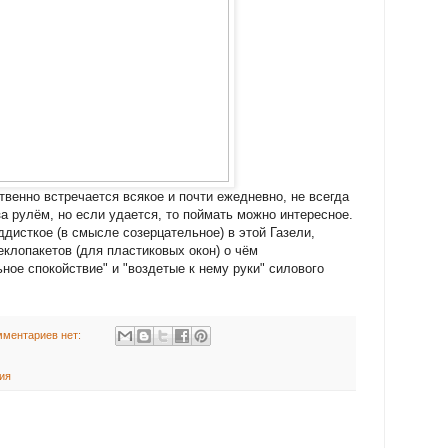
твенно встречается всякое и почти ежедневно, не всегда
а рулём, но если удается, то поймать можно интересное.
дисткое (в смысле созерцательное) в этой Газели,
еклопакетов (для пластиковых окон) о чём
ное спокойствие" и "воздетые к нему руки" силового
мментариев нет:
сия