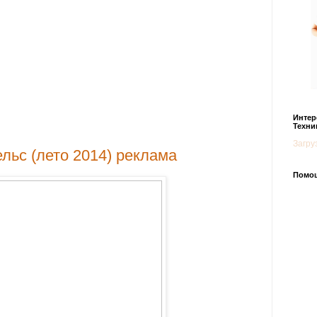
Интер
Техни
Загруз
льс (лето 2014) реклама
Помощ