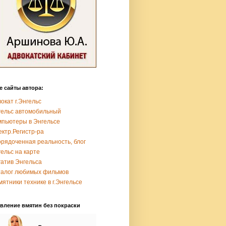
е сайты автора:
окат г.Энгельс
гельс автомобильный
мпьютеры в Энгельсе
ктр.Регистр-ра
рядоченная реальность, блог
ельс на карте
гатив Энгельса
талог любимых фильмов
ятники технике в г.Энгельсе
вление вмятин без покраски