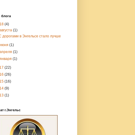
 блога
18
(4)
августа
(1)
С дорогами в Энгельсе стало лучше
июня
(1)
апреля
(1)
января
(1)
17
(22)
16
(26)
15
(16)
14
(9)
13
(1)
ат г.Энгельс