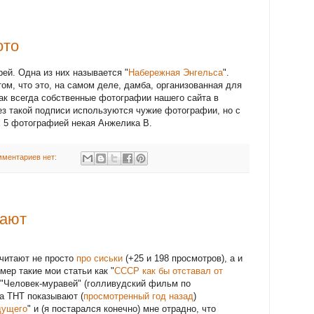
ото
ей. Одна из них называется "
Набережная Энгельса
".
ом, что это, на самом деле, дамба, организованная для
Как всегда собственные фотографии нашего сайта в
з такой подписи используются чужие фотографии, но с
х 5 фотографией некая Анжелика В.
мментариев нет:
тают
 читают не просто
про сиськи
(+25 и 198 просмотров), а и
мер такие мои статьи как "
СССР как бы отставал от
и "Человек-муравей" (голливудский фильм по
а ТНТ показывают (
просмотренный год назад
)
дущего
" и (я постарался конечно) мне отрадно, что