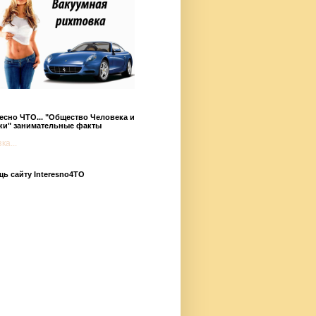
есно ЧТО... "Общество Человека и
ки" занимательные факты
ка...
ь сайту Interesno4TO