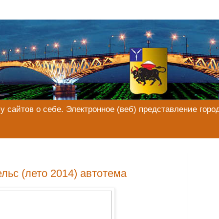
у сайтов о себе. Электронное (веб) представление город
льс (лето 2014) автотема