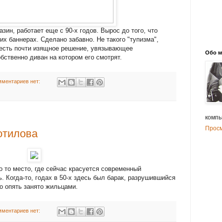
зин, работает еще с 90-х годов. Вырос до того, что
х баннерах. Сделано забавно. Не такого "тупизма",
а есть почти изящное решение, увязывающее
Обо м
ственно диван на котором его смотрят.
мментариев нет:
компь
Прос
лотилова
о то место, где сейчас красуется современный
. Когда-то, годах в 50-х здесь был барак, разрушившийся
о опять занято жильцами.
мментариев нет: