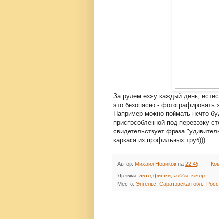
За рулем езжу каждый день, естес
это безопасно - фотографировать з
Например можно поймать нечто буд
приспособленной под перевозку ст
свидетельствует фраза "удивитель
каркаса из профильных труб)))
Автор:
Михаил Новиков
на
22:45
Ко
Ярлыки:
авто
,
фишка
,
хобби
,
юмор
Место:
Энгельс, Саратовская обл., Рос