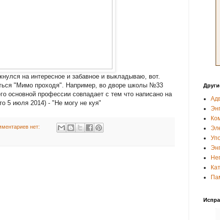
нулся на интересное и забавное и выкладываю, вот.
аться "Мимо проходя". Например, во дворе школы №33
Други
его основной профессии совпадает с тем что написано на
Адв
о 5 июля 2014) - "Не могу не куя"
Эн
Ко
мментариев нет:
Эле
Упо
Энг
Не
Ка
Пам
Испра