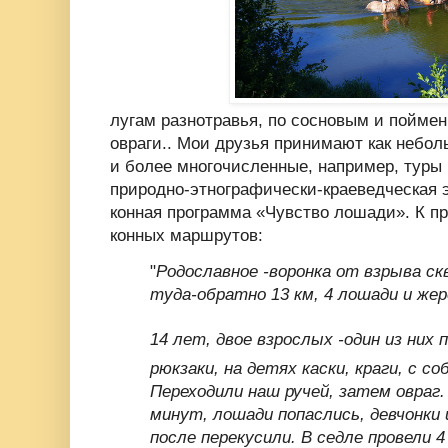
лугам разнотравья, по сосновым и поймен
овраги.. Мои друзья принимают как неболь
и более многочисленные, например, туры 
природно-этнографически-краеведческая э
конная программа «Чувство лошади». К пр
конных маршрутов:
"
Родославное -воронка от взрыва ск
туда-обратно 13 км, 4 лошади и жер
14 лет, двое взрослых -один из них 
рюкзаки, на детях каски, краги, с со
Переходили наш ручей, затем овраг.
минут, лошади попаслись, девчонки 
после перекусили. В седле провели 4 