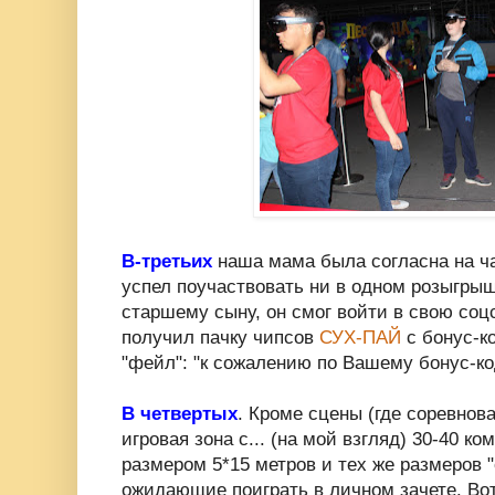
В-третьих
наша мама была согласна на час
успел поучаствовать ни в одном розыгры
старшему сыну, он смог войти в свою соцс
получил пачку чипсов
СУХ-ПАЙ
с бонус-ко
"фейл": "к сожалению по Вашему бонус-ко
В четвертых
. Кроме сцены (где соревнов
игровая зона с... (на мой взгляд) 30-40 к
размером 5*15 метров и тех же размеров 
ожидающие поиграть в личном зачете. Вот