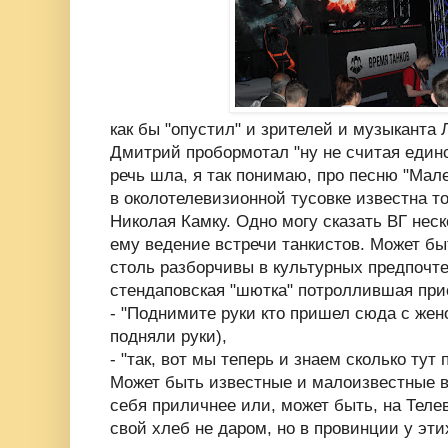
как бы "опустил" и зрителей и музыканта 
Дмитрий пробормотал "ну не считая единс
речь шла, я так понимаю, про песню "Мале
в околотелевизионной тусовке известна тол
Николая Камку. Одно могу сказать ВГ нес
ему ведение встречи танкистов. Может бы
столь разборчивы в культурных предпочт
стендаповская "шютка" потроллившая пр
- "Поднимите руки кто пришел сюда с женой
подняли руки),
- "так, вот мы теперь и знаем сколько тут 
Может быть известные и малоизвестные 
себя приличнее или, может быть, на Теле
свой хлеб не даром, но в провинции у эт