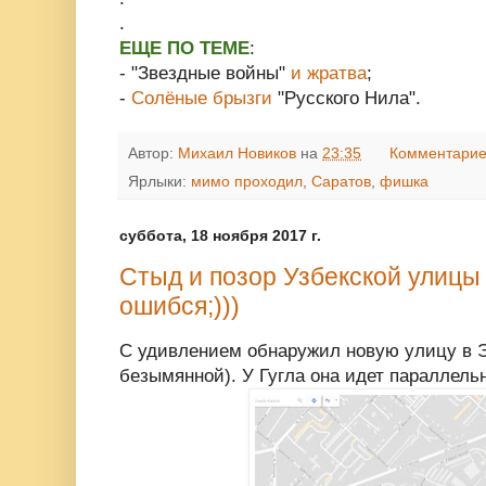
.
ЕЩЕ ПО ТЕМЕ
:
- "Звездные войны"
и жратва
;
-
Солёные брызги
"Русского Нила".
Автор:
Михаил Новиков
на
23:35
Комментарие
Ярлыки:
мимо проходил
,
Саратов
,
фишка
суббота, 18 ноября 2017 г.
Стыд и позор Узбекской улицы 
ошибся;)))
С удивлением обнаружил новую улицу в Э
безымянной). У Гугла она идет параллель