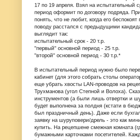
17 по 19 апреля. Взял на испытательный ср
период оформит по договору подряда. При
понять, что не любит, когда его беспокоят
поводу расстался с предыдущими кандида
выглядит так:
испытательный срок - 20 т.р.
"первый" основной период - 25 т.р.
"второй" основной период - 30 т.р.*
В испытательный период нужно было перен
кабинет (для этого собрать столы операт
еще убрать хвосты LAN-проводов на реце
Трухманова (угол Степной и Волоха). Сказ
инструментов (а были лишь отвертки и ш
будет выполнена за полдня (кстати в бюд
был праздничный день). Даже если бухга
заявку на шуруповери/дрель - это как ми
купить. На рецепшене смежная комната (гд
бумажными карточками посетителей. Каж