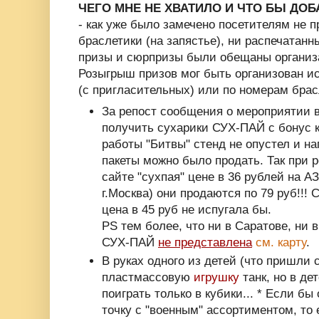
ЧЕГО МНЕ НЕ ХВАТИЛО И ЧТО БЫ ДОБ
- как уже было замечено посетителям не 
браслетики (на запястье), ни распечатанн
призы и сюрпризы были обещаны организа
Розыгрыш призов мог быть организован и
(с пригласительных) или по номерам брас
За репост сообщения о мероприятии 
получить сухарики СУХ-ПАЙ с бонус к
работы "Битвы" стенд не опустел и н
пакеты можно было продать. Так при 
сайте "сухпая" цене в 36 рублей на 
г.Москва) они продаются по 79 руб!!! 
цена в 45 руб не испугала бы.
PS тем более, что ни в Саратове, ни 
СУХ-ПАЙ
не представлена
см. карту
.
В руках одного из детей (что пришли 
пластмассовую
игрушку
танк, но в де
поиграть только в кубики... * Если б
точку с "военным" ассортиментом, то 