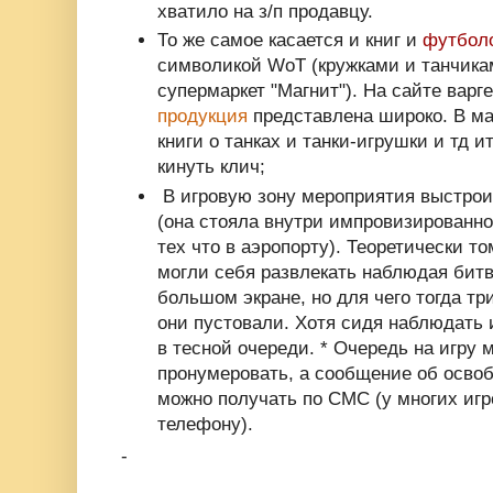
хватило на з/п продавцу.
То же самое касается и книг и
футболо
символикой WoT (кружками и танчикам
супермаркет "Магнит"). На сайте вар
продукция
представлена широко. В ма
книги о танках и танки-игрушки и тд и
кинуть клич;
В игровую зону мероприятия выстро
(она стояла внутри импровизированно
тех что в аэропорту). Теоретически т
могли себя развлекать наблюдая бит
большом экране, но для чего тогда т
они пустовали. Хотя сидя наблюдать 
в тесной очереди. * Очередь на игру
пронумеровать, а сообщение об осво
можно получать по СМС (у многих игро
телефону).
-