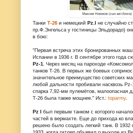
Максим Новиков (сын авт.блога) 
Танки
Т-26
и немецкий
Pz.I
не случайно ст
пр.Ф.Энгельса у гостиницы Эльдорадо) он
в бою:
"Первая встреча этих бронированных ма
Испании в 1936 г. В сентябре этого года 
Pz-1
. Через месяц на пароходе «Комсомо
танков Т-26. В первых же боевых соприко
значительное преимущество советских ма
любой дальности пробивали насквозь Pz-
спарка 7,92-мм пулемётов, малоопасная 
Т-26 была также мощнее." Ист.:
toparmy
.
Pz I
был первым танком с которого начало
частей в вермахте. Еще до прихода ко вла
решено было создать легкий танк. В 1932 
1933, когда гитлер объявил о выходе из В