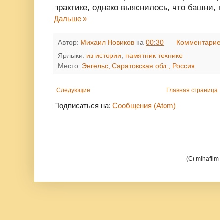
практике, однако выяснилось, что башни,
Дальше »
Автор:
Михаил Новиков
на
00:30
Комментарие
Ярлыки:
из истории
,
памятник технике
Место:
Энгельс, Саратовская обл., Россия
Следующие
Главная страница
Подписаться на:
Сообщения (Atom)
(C) mihafil