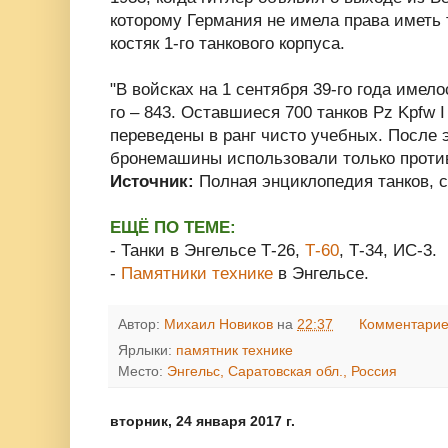
которому Германия не имела права иметь 
костяк 1-го танкового корпуса.
"В войсках на 1 сентября 39-го года имел
го – 843. Оставшиеся 700 танков Pz Kpfw I
переведены в ранг чисто учебных. После 
бронемашины использовали только против
Источник:
Полная энциклопедия танков, 
ЕЩЁ ПО ТЕМЕ:
- Танки в Энгельсе Т-26,
Т-60
, Т-34, ИС-3.
-
Памятники технике
в Энгельсе.
Автор:
Михаил Новиков
на
22:37
Комментарие
Ярлыки:
памятник технике
Место:
Энгельс, Саратовская обл., Россия
вторник, 24 января 2017 г.