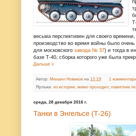
п
т
б
Т
т
весьма перспективен для своего времени, 
производство во время войны было очень т
для московского
завода № 37
) и тогда в 
базе Т-40, сборка которого уже была пре
Дальше »
Автор:
Михаил Новиков
на
12:19
1 комментар
Ярлыки:
из истории
,
мимо проходил
,
памятник те
среда, 28 декабря 2016 г.
Танки в Энгельсе (Т-26)