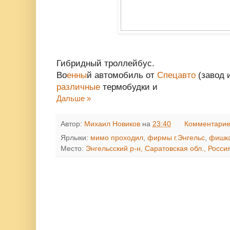
Гибридный троллейбус.
Во
енны
й автомобиль от
Спецавто
(завод 
различные
термобудки и
Дальше »
Автор:
Михаил Новиков
на
23:40
Комментарие
Ярлыки:
мимо проходил
,
фирмы г.Энгельс
,
фишк
Место:
Энгельсский р-н, Саратовская обл., Росси