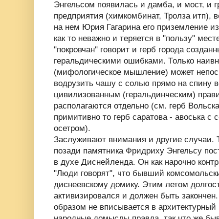
Энгельсом появилась и дамба, и мост, и
предприятия (химкомбинат, Тролза итп), 
на нем Юрия Гагарина его приземление из
как то неважно и теряется в "пользу" ме
"покровчан" говорит и герб города создан
геральдическими ошибками. Только наивн
(мифологическое мышление) может непос
водрузить чашу с солью прямо на спину во
цивилизованным (геральдинческим) прав
располагаются отдельно (см. герб Вольск
примитивно то герб саратова - авоська с с
осетром).
Заслуживают внимания и другие случаи. 
позади памятника Фридриху Энгельсу пос
в духе Диснейленда. Он как нарочно конт
"Люди говорят", что бывший комсомольски
диснеевскому домику. Этим летом долгост
активизировался и должен быть законче
образом не вписывается в архитектурный 
народные домыслы правда, так что же бы