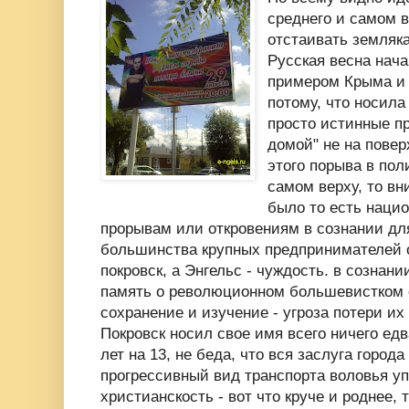
среднего и самом в
отстаивать земляка
Русская весна нач
примером Крыма и
потому, что носила
просто истинные п
домой" не на повер
этого порыва в по
самом верху, то вни
было то есть наци
прорывам или откровениям в сознании дл
большинства крупных предпринимателей о
покровск, а Энгельс - чуждость. в сознан
память о революционном большевистком 
сохранение и изучение - угроза потери их
Покровск носил свое имя всего ничего ед
лет на 13, не беда, что вся заслуга город
прогрессивный вид транспорта воловья уп
христианскость - вот что круче и роднее, 