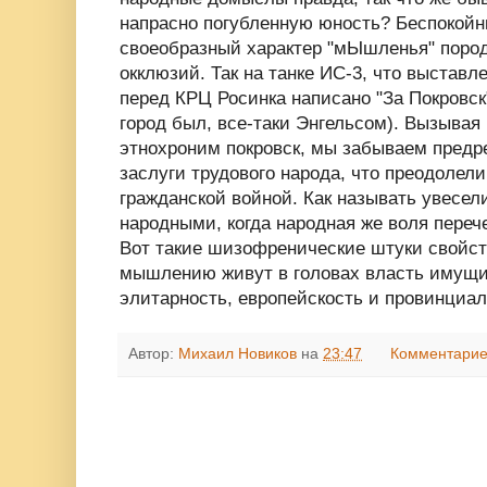
напрасно погубленную юность? Беспокойн
своеобразный характер "мЫшленья" поро
окклюзий. Так на танке ИС-3, что выстав
перед КРЦ Росинка написано "За Покровск
город был, все-таки Энгельсом). Вызывая 
этнохроним покровск, мы забываем пред
заслуги трудового народа, что преодолел
гражданской войной. Как называть увесел
народными, когда народная же воля переч
Вот такие шизофренические штуки свойс
мышлению живут в головах власть имущи
элитарность, европейскость и провинциал
Автор:
Михаил Новиков
на
23:47
Комментарие