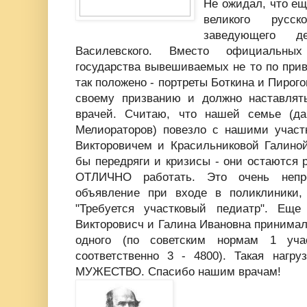
Не ожидал, что ещ
великого русс
заведующего д
Василевского. Вместо официальны
государства вывешиваемых не то по привы
так положено - портреты Боткина и Пирог
своему призванию и должно наставлят
врачей. Считаю, что нашей семье (д
Мелиораторов) повезло с нашими учас
Викторовичем и Красильниковой Галино
бы передряги и кризисы - они остаются 
ОТЛИЧНО работать. Это очень непр
объявление при входе в поликлиники,
"Требуется участковый педиатр". Ещ
Викторовисч и Галина Ивановна принимали
одного (по советским нормам 1 уча
соответственно 3 - 4800). Такая нагру
МУЖЕСТВО. Спасибо нашим врачам!