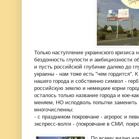
Только наступление украинского кризиса 
бездонность глупости и амбициозности о
и пусть российской глубинке далеко до г
украины - нам тоже есть "чем гордится". 
нашего города и собственно символ - герб
российскую землю и немецкие корни город
осталось только название города и кое-ка
меняем, НО исподволь попытки заменить е
многочисленны:
- с праздником покровчане - агророс и пе
экспресс-волги - (покровчане в СМИ, покр
По всему видно ид